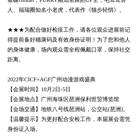
银碳Gintan，FURRY圈知名舞蹈UP主，毛茸茸兽
人、福瑞圈知名小老虎，代表作《猫步轻悄》。
★★★为配合做好检疫工作，请各位观众进展前记
得提前备好穗康码及有效身份证明！为了您和他人
的身体健康，场内观众需全程佩戴口罩，保持社交
距离。
2022年CICF×AGF广州动漫游戏盛典
【会展时间】10月2日-5日
【会展地点】广州海珠区琶洲保利世贸博览馆
【会场交通】地铁八号线琶洲站，公交站[琶洲]。
【温馨提示】为更好配合安检工作，本届展会需凭
身份证入场。