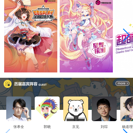
张孝全
郭晓
京见
刘琮
杨道理