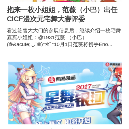
抱来一枚小姐姐，范薇（小巴）出任
CICF漫次元宅舞大赛评委
看过签售大大们的参展信息后，继续介绍一枚宅舞
嘉宾小姐姐：@1931范薇 （小巴）
(❁&acute;◡`❁)*✲ﾟ*10月1日范薇将携手Eno...