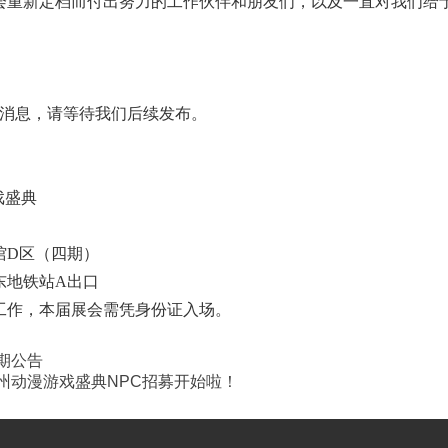
会重新定档而付出努力的工作伙伴和朋友们，以及一直对我们给
宾消息，请等待我们后续发布。
游戏盛典
馆D区（四期）
东地铁站A出口
工作，本届展会需凭身份证入场。
延期公告
GF广州动漫游戏盛典NPC招募开始啦！